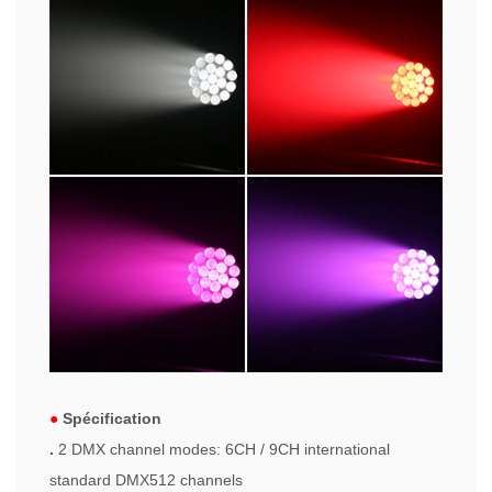
●
Spécification
.
2 DMX channel modes: 6CH / 9CH international
standard DMX512 channels