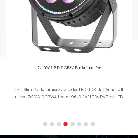
7x10W LED RGBW Par la Lumière
LED Slim Par la lumière avec des LED RGB de l'Anneau.Il
utilise 7x10W RGBWA Led et 96x0.2W LEDs RVB de LED
ring.En plus de posséder de la plage de faisceau de
25°(10°、45°en option), écran LCD et d'suivantes
RDM&DMX protocoles de contrôle.