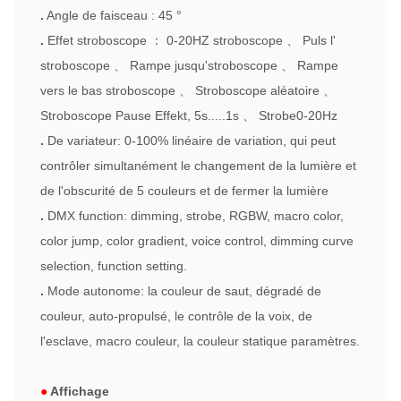
.
Angle de faisceau
: 45 °
.
Effet stroboscope
：
0-20HZ stroboscope
、
Puls
l'
stroboscope
、
Rampe jusqu'stroboscope
、
Rampe
vers le bas stroboscope
、
Stroboscope aléatoire
、
Stroboscope Pause Effekt, 5s.....1s
、
Strobe0-20Hz
.
De variateur: 0-100% linéaire de variation, qui peut
contrôler simultanément le changement de la lumière et
de l'obscurité de 5 couleurs et de fermer la lumière
.
DMX function: dimming, strobe, RGBW, macro color,
color jump, color gradient, voice control, dimming curve
selection, function setting.
.
Mode autonome: la couleur de saut, dégradé de
couleur, auto-propulsé, le contrôle de la voix, de
l'esclave, macro couleur, la couleur statique paramètres.
●
Affichage