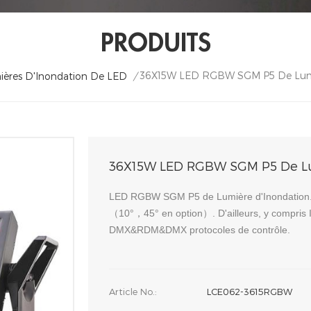
PRODUITS
36X15W LED RGBW SGM P5 De Lumi
ères D'Inondation De LED
/
36X15W LED RGBW SGM P5 De Lu
LED RGBW SGM P5 de Lumière d'Inondation. I
（10°，45° en option）. D'ailleurs, y compris I
DMX&RDM&DMX protocoles de contrôle.
Article No.:
LCE062-3615RGBW