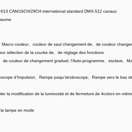
13 CAN/16CH/29CH international standard DMX-512 canaux
Baume
cro couleur、couleur de saut changement de、de couleur changem
eur sélection de la courbe de、de réglage des fonctions
e couleur de changement graduel, l'Auto-programme、esclave、Macro 
boscope d'Impulsion、Rampe jusqu'stroboscope、Rampe vers le bas s
ôler la modification de la luminosité et de fermeture de 4colors en mê
 la lampe en mode