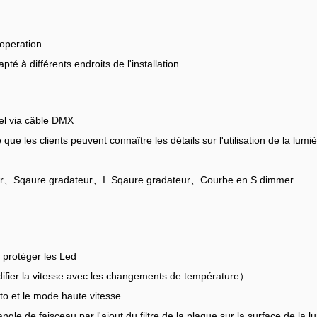
operation
pté à différents endroits de l'installation
iel via câble DMX
te que les clients peuvent connaître les détails sur l'utilisation de la lum
ateur、Sqaure gradateur、I. Sqaure gradateur、Courbe en S dimmer
 protéger les Led
modifier la vitesse avec les changements de température）
o et le mode haute vitesse
gle de faisceau par l'ajout du filtre de la plaque sur la surface de la l