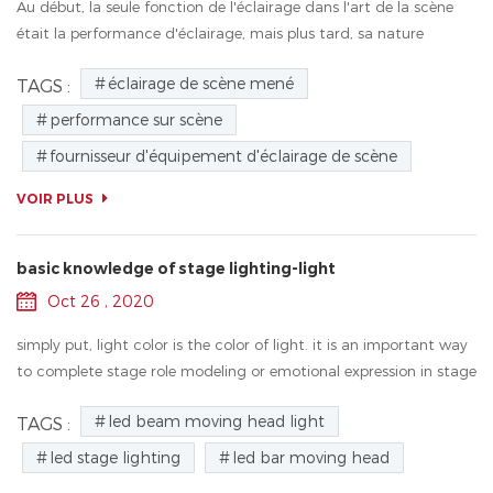
Au début, la seule fonction de l'éclairage dans l'art de la scène
était la performance d'éclairage, mais plus tard, sa nature
originale est modifiée au fil du temps. l'éclairage est devenu une
éclairage de scène mené
TAGS :
autre œ...
performance sur scène
fournisseur d'équipement d'éclairage de scène
VOIR PLUS
basic knowledge of stage lighting-light
Oct 26 , 2020
simply put, light color is the color of light. it is an important way
to complete stage role modeling or emotional expression in stage
lighting design. it can effectively render the atmosphere and
led beam moving head light
TAGS :
moo...
led stage lighting
led bar moving head