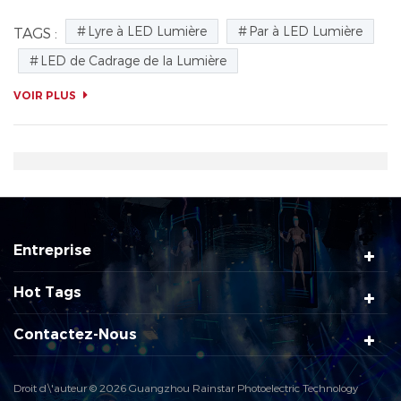
personnages et des scènes, aussi connu comme l'éclairage de
Lyre à LED Lumière
Par à LED Lumière
TAGS :
scène....
LED de Cadrage de la Lumière
VOIR PLUS
Entreprise
Hot Tags
Contactez-Nous
Droit d\'auteur © 2026 Guangzhou Rainstar Photoelectric Technology