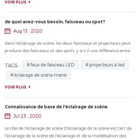
VOIR PLUS
de quoi avez-vous besoin, faisceau ou spot?
Aug 13 , 2020
dans l'éclairage de scène, les deux faisceaux et projecteurs peut
produire des faisceaux et des spots. y a-t-il une différence entre
eux? quelles lumières de scène fonctionnent le mieux? pour ces
feux de faisceau LED
projecteurs à led
TAGS :
ques...
éclairage de scène mené
VOIR PLUS
Connaissance de base de l'éclairage de scène
Jul 23 , 2020
Le rôle de l'éclairage de scène D'éclairage de la scène est l'art de
l'éclairage de la scène de l'éclairage et de la modélisation des